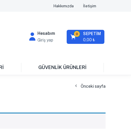
Hakkımızda
İletişim
Hesabım
SEPETİM
0
0,00
₺
Giriş yap
Rİ
GÜVENLİK ÜRÜNLERİ
Önceki sayfa