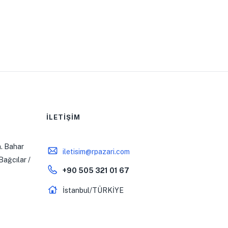
İLETİŞİM
. Bahar
iletisim@rpazari.com
Bağcılar /
+90 505 321 01 67
İstanbul/TÜRKİYE
0